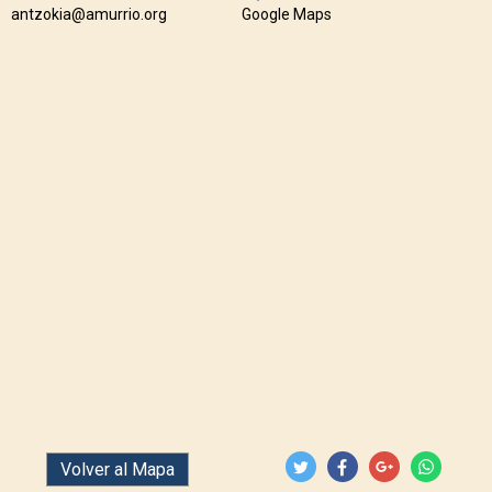
antzokia@amurrio.org
Google Maps
12
9
+
19
+
6
+
26
+
Volver al Mapa