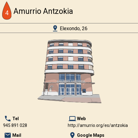
menu
Amurrio Antzokia
4
pin_drop
Elexondo, 26
+
27
13
28
4
5
local_phone
laptop
Tel
Web
3
945 891 028
http://amurrio.org/es/antzokia
22
8
1
email
place
23
Mail
Google Maps