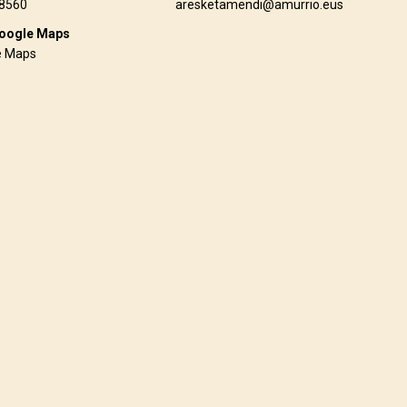
8560
aresketamendi@amurrio.eus
oogle Maps
e Maps