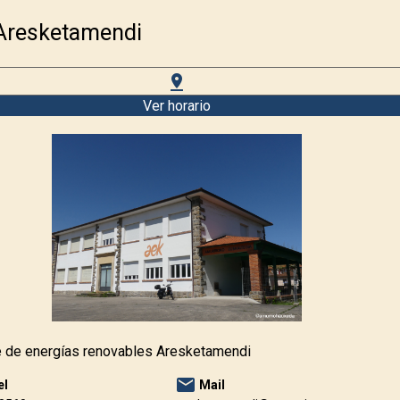
Aresketamendi
pin_drop
Ver horario
 de energías renovables Aresketamendi
email
el
Mail