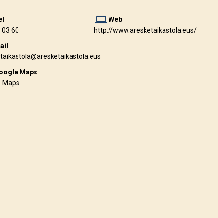
laptop
el
Web
 03 60
http://www.aresketaikastola.eus/
ail
taikastola@aresketaikastola.eus
oogle Maps
e Maps