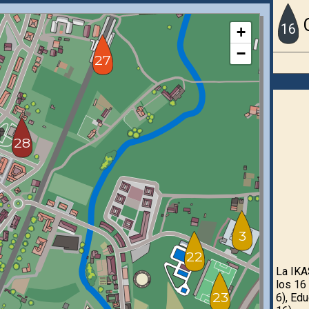
16
+
−
27
28
3
22
La IKA
los 16
23
6), Ed